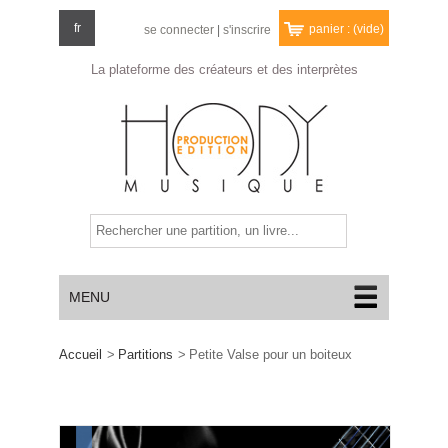
fr
panier :
(vide)
se connecter
|
s'inscrire
La plateforme des créateurs
et des interprètes
MENU
Accueil
>
Partitions
>
Petite Valse pour un boiteux