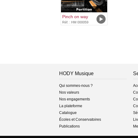
Pinch on way
Réf. : HM 000059
HODY Musique
Se
Qui sommes-nous ?
Ac
Nos valeurs
Co
Nos engagements
Con
La plateforme
Co
Catalogue
Séc
Écoles et Conservatoires
Liv
Publications
Me