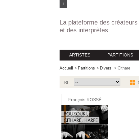
fr
La plateforme des créateurs
et des interprètes
ARTISTES
PARTITIONS
Accueil
>
Partitions
>
Divers
>
Cithare
TRI
François ROSSÉ