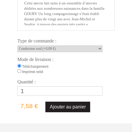
Cette œuvre fait suite à un ensemble d’œuvres
dédiées aux nombreuses naissances dans la famille
GOURY. Un long compagnonnage s’était établi
durant plus de vingt ans avec Jean-Michel et
Sophie, à travers des projets très variés ».
François
ROSSÉ
Infos générales
Type de commande :
- Titre : Y’Gour
- Dédicace : Jean-Michel et Sophie GOURY
- Création : Léognan (France) – 15 septembre 2014
Mode de livraison :
Téléchargement
Artiste
Imprimé-relié
- Les œuvres en catalogue de
François ROSSÉ
- Interprète(s) de l’extrait audio : Jean-Michel et
Quantité :
Sophie GOURY
Édition
- Copyright : © 2018 HODY Musique – Tous droits
7,58 €
réservés
- Cotage : HM 000113
- Label éditorial :
HODY Éditions
- Genre : instrumental
- Style : contemporain
- Version : partition