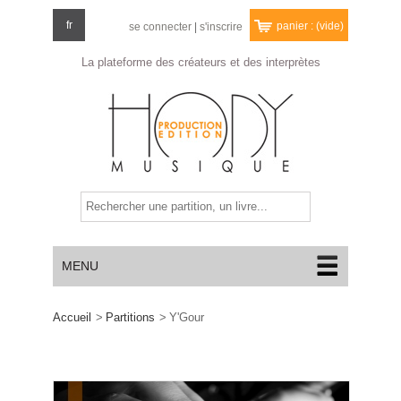
fr
panier :
(vide)
se connecter
|
s'inscrire
La plateforme des créateurs
et des interprètes
MENU
Accueil
>
Partitions
>
Y'Gour