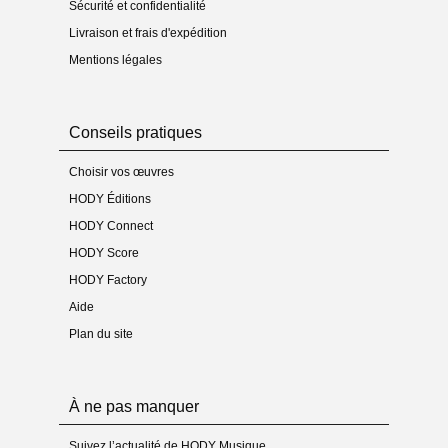
Sécurité et confidentialité
Médias
- Enregistrement sur CD : non
Livraison et frais d'expédition
- Vidéo(s) :
Trilogy of love - MP4 Youtube
Mentions légales
Conseils pratiques
Choisir vos œuvres
HODY Éditions
HODY Connect
HODY Score
HODY Factory
Aide
Plan du site
À ne pas manquer
Suivez l’actualité de HODY Musique