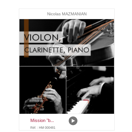
Nicolas MAZMANIAN
Mission "b...
Réf. : HM 000481