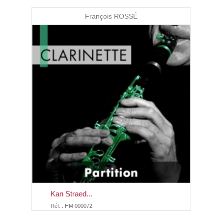
François ROSSÉ
Kan Straed...
Réf. : HM 000072