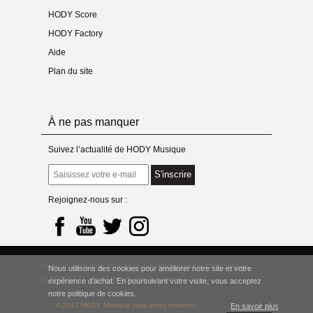
HODY Score
HODY Factory
Aide
Plan du site
À ne pas manquer
Suivez l’actualité de HODY Musique
S'inscrire
Rejoignez-nous sur :
Centre d’affaires CAP SUD 2 - 15, rue Henri Lemarié F-35400 St-Malo
Nous utilisons des cookies pour améliorer notre site et votre
02 99 81 17 87 /
contact@hody-musique.com
expérience d’achat. En poursuivant votre visite, vous acceptez
notre politique de cookies.
© 2017 HODY Musique tous droits réservés
En savoir plus