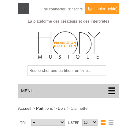
fr
panier :
(vide)
se connecter
|
s'inscrire
La plateforme des créateurs
et des interprètes
MENU
Accueil
>
Partitions
>
Bois
>
Clarinette
TRI
LISTER :