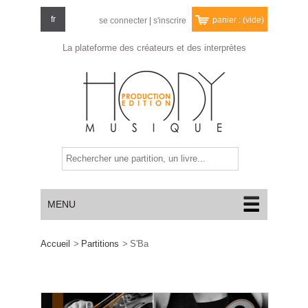
fr
panier :
(vide)
se connecter
|
s'inscrire
La plateforme des créateurs
et des interprètes
MENU
Accueil
>
Partitions
>
S'Ba