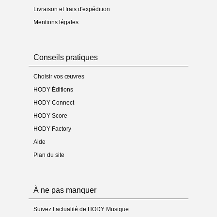
- Type(s) : conducteur seul
Livraison et frais d'expédition
- Mode de livraison : téléchargement et courrier
Mentions légales
Médias
- Enregistrement sur CD : non
- Vidéo(s) : non
Conseils pratiques
Choisir vos œuvres
HODY Éditions
HODY Connect
HODY Score
HODY Factory
Aide
Plan du site
À ne pas manquer
Suivez l’actualité de HODY Musique