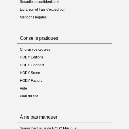
- Pré-écoute (extrait) : oui
Sécurité et confidentialité
Livraison et frais d'expédition
Format(s)
- Pdf en télécharg. : 21 pages (couv. 1, cdr 18, autres
Mentions légales
2)
- Taille du fichier numérique : 687 Ko
- Imprimé-relié : 12 feuilles (couv. 2 + int. 10)
Conseils pratiques
- Poids du produit « matériel » : 0,136 kg
- Audio : non
Choisir vos œuvres
Commande
HODY Éditions
- Type(s) : conducteur seul
- Mode de livraison : téléchargement et courrier
HODY Connect
HODY Score
Médias
- Enregistrement sur CD : non
HODY Factory
- Vidéo(s) :
MP4 Dailymotion
Aide
Plan du site
À ne pas manquer
Suivez l’actualité de HODY Musique