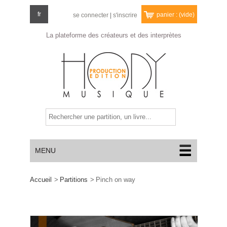
fr
panier :
(vide)
se connecter
|
s'inscrire
La plateforme des créateurs
et des interprètes
MENU
Accueil
>
Partitions
>
Pinch on way