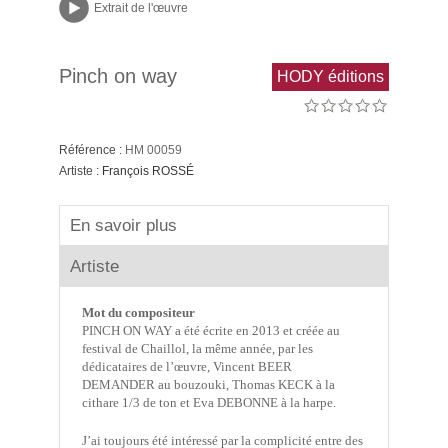
Extrait de l'œuvre
Pinch on way
HODY éditions
Référence :
HM 00059
Artiste :
François ROSSÉ
En savoir plus
Artiste
Mot du compositeur
PINCH ON WAY a été écrite en 2013 et créée au
festival de Chaillol, la même année, par les
dédicataires de l’œuvre, Vincent BEER
DEMANDER au bouzouki, Thomas KECK à la
cithare 1/3 de ton et Eva DEBONNE à la harpe.
J’ai toujours été intéressé par la complicité entre des