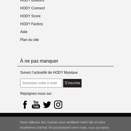
HODY Éditions
HODY Connect
HODY Score
HODY Factory
Aide
Plan du site
À ne pas manquer
Suivez l’actualité de HODY Musique
S'inscrire
Rejoignez-nous sur :
Centre d’affaires CAP SUD 2 - 15, rue Henri Lemarié F-35400 St-Malo
Nous utilisons des cookies pour améliorer notre site et votre
02 99 81 17 87 /
contact@hody-musique.com
expérience d’achat. En poursuivant votre visite, vous acceptez