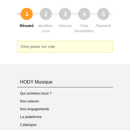
1
2
3
4
5
Résumé
Identifiez-
Adresse
Frais
Paiement
vous
d'expédition
Votre panier est vide.
HODY Musique
Qui sommes-nous ?
Nos valeurs
Nos engagements
La plateforme
Catalogue