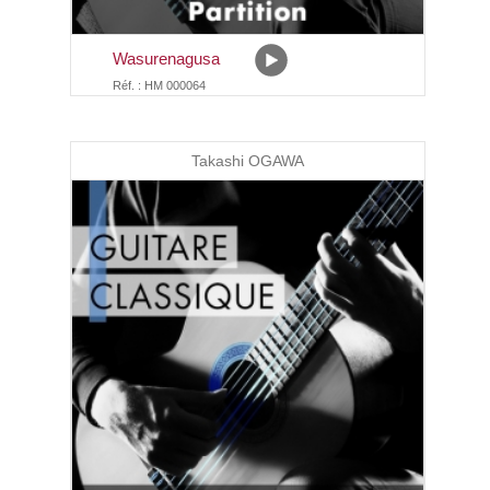
Wasurenagusa
Réf. : HM 000064
Takashi OGAWA