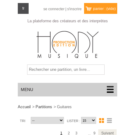
fr
panier :
(vide)
se connecter
|
s'inscrire
La plateforme des créateurs
et des interprètes
MENU
Accueil
>
Partitions
>
Guitares
TRI
LISTER :
1
2
3
9
Suivant
...