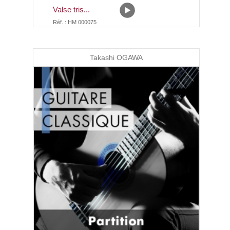
Valse tris...
Réf. : HM 000075
Takashi OGAWA