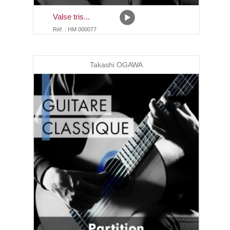
Valse tris...
Réf. : HM 000077
Takashi OGAWA