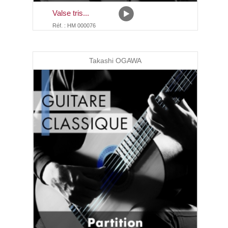
Valse tris...
Réf. : HM 000076
Takashi OGAWA