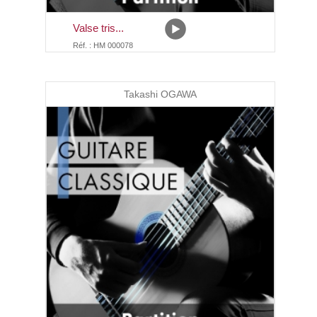
Valse tris...
Réf. : HM 000078
Takashi OGAWA