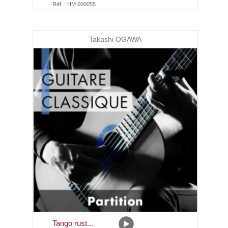
Réf. : HM 000055
Takashi OGAWA
Tango rust...