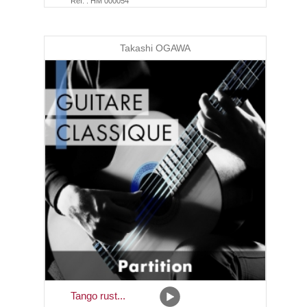
Réf. : HM 000054
Takashi OGAWA
Tango rust...