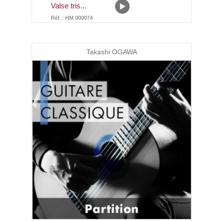
Valse tris...
Réf. : HM 000074
Takashi OGAWA