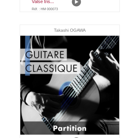
Valse tris...
Réf. : HM 000073
Takashi OGAWA