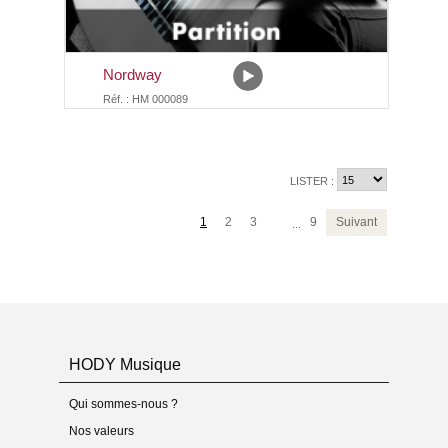
Nordway
Réf. : HM 000089
LISTER :
1
2
3
9
Suivant
...
HODY Musique
Qui sommes-nous ?
Nos valeurs