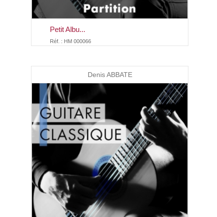
Petit Albu...
Réf. : HM 000066
Denis ABBATE