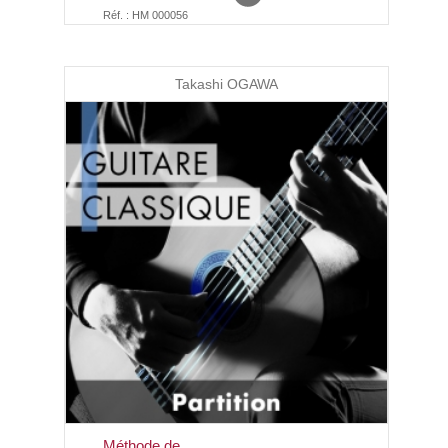
Réf. : HM 000056
Takashi OGAWA
Méthode de...