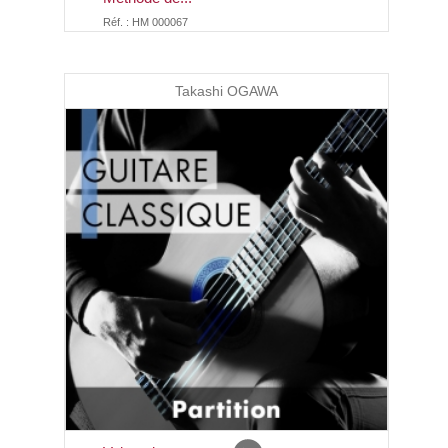
Réf. : HM 000067
Takashi OGAWA