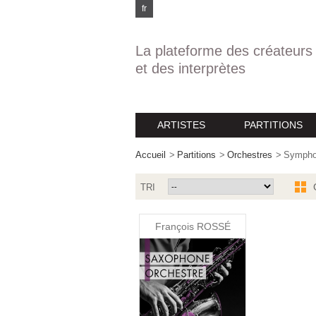
fr
La plateforme des créateurs
et des interprètes
ARTISTES
PARTITIONS
Accueil
>
Partitions
>
Orchestres
>
Sympho
TRI
François ROSSÉ