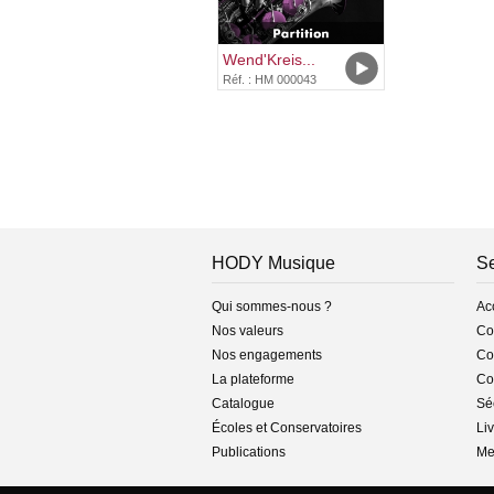
Wend'Kreis...
Réf. : HM 000043
HODY Musique
Se
Qui sommes-nous ?
Ac
Nos valeurs
Co
Nos engagements
Con
La plateforme
Co
Catalogue
Séc
Écoles et Conservatoires
Liv
Publications
Me