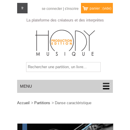
fr
panier :
(vide)
se connecter
|
s'inscrire
La plateforme des créateurs
et des interprètes
MENU
Accueil
>
Partitions
>
Danse caractéristique