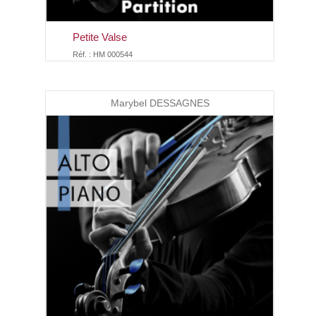
Petite Valse
Réf. : HM 000544
Marybel DESSAGNES