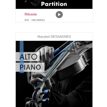
Rêverie
Réf. : HM 000551
Marybel DESSAGNES