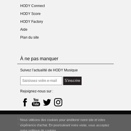
HODY Connect
HODY Score
HODY Factory
Aide
Plan du site
À ne pas manquer
Suivez l’actualité de HODY Musique
S'inscrire
Rejoignez-nous sur :
Centre d’affaires CAP SUD 2 - 15, rue Henri Lemarié F-35400 St-Malo
Nous utilisons des cookies pour améliorer notre site et votre
02 99 81 17 87 /
contact@hody-musique.com
expérience d’achat. En poursuivant votre visite, vous acceptez
notre politique de cookies.