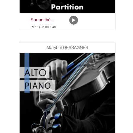
Sur un thè...
Réf. : HM 000548
Marybel DESSAGNES