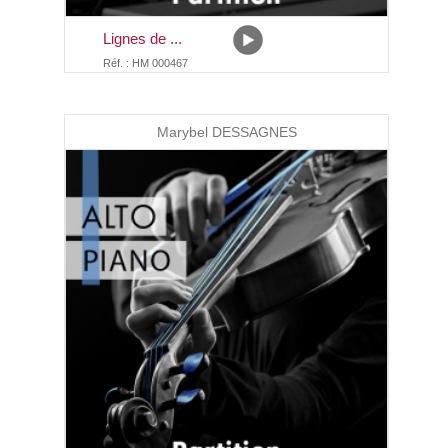
Lignes de ...
Réf. : HM 000467
Marybel DESSAGNES