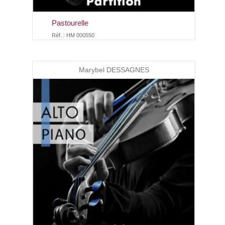
Pastourelle
Réf. : HM 000550
Marybel DESSAGNES