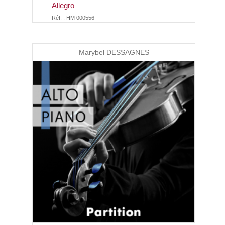
Allegro
Réf. : HM 000556
Marybel DESSAGNES