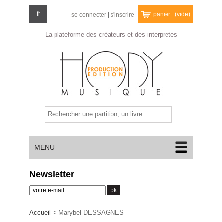
fr
panier :
(vide)
se connecter
|
s'inscrire
La plateforme des créateurs
et des interprètes
MENU
Newsletter
Accueil
>
Marybel DESSAGNES