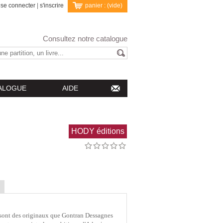
se connecter
|
s'inscrire
panier :
(vide)
Consultez notre catalogue
ALOGUE
AIDE
HODY éditions
 sont des originaux que Gontran Dessagnes