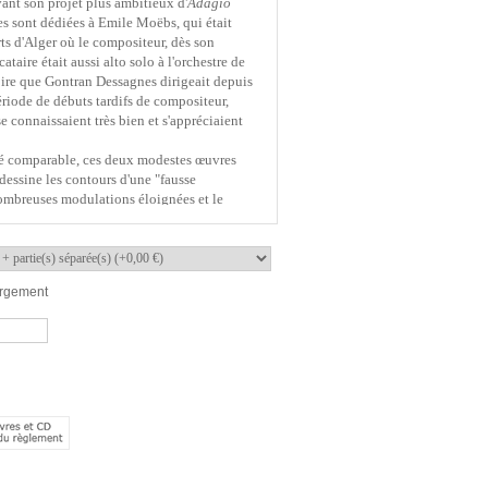
ant son projet plus ambitieux d'
Adagio
les sont dédiées à Emile Moëbs, qui était
ts d'Alger où le compositeur, dès son
taire était aussi alto solo à l'orchestre de
oire que Gontran Dessagnes dirigeait depuis
riode de débuts tardifs de compositeur,
connaissaient très bien et s'appréciaient
ré comparable, ces deux modestes œuvres
 dessine les contours d'une "fausse
ombreuses modulations éloignées et le
 à la fin. La deuxième présente des
de mesures, provoquant asymétries de
eux alternent un caractère spontané, une
mélancolique un peu surannée.
rgement
AGNES
IGE
Alain BARAIGE
Alain BARAIGE
Alain BARAIGE
Alain BARAIGE
Manon
Marie-Chantal
Rose
Zelda
SSAGNES