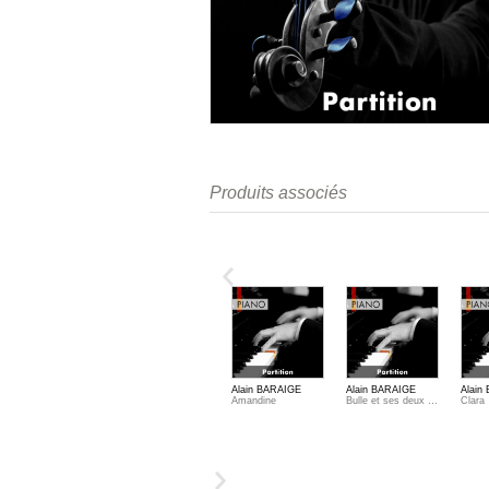
Produits associés
Takashi OGAWA
Takashi OGAWA
Alain BARAIGE
Alain BARAIGE
Alain
Hakumeï
Wasurenagusa
Amandine
Bulle et ses deux amis
Clara