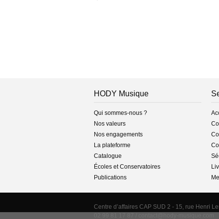
HODY Musique
Se
Qui sommes-nous ?
Ac
Nos valeurs
Co
Nos engagements
Con
La plateforme
Co
Catalogue
Séc
Écoles et Conservatoires
Liv
Publications
Me
Centre d’affaires CAP SUD 2 - 15, rue Henri L
02 99 81 17 87 /
contact@hody-musique.com