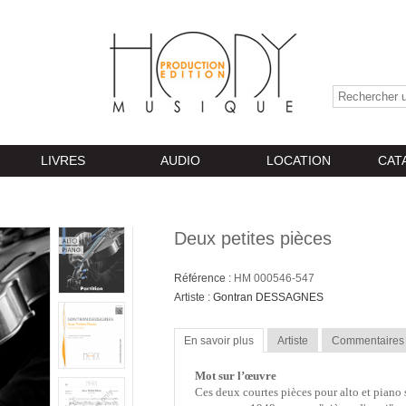
LIVRES
AUDIO
LOCATION
CAT
Deux petites pièces
Référence :
HM 000546-547
Artiste :
Gontran DESSAGNES
En savoir plus
Artiste
Commentaires
Mot sur l’œuvre
Ces deux courtes pièces pour alto et piano