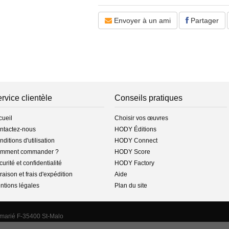
Édition
Envoyer à un ami
Partager
- Copyright : © 2025 HODY Musique – Tous
- Cotage : HM 000546-547
- Label éditorial :
HODY Éditions
- Genre : instrumental
- Style : classique
- Date de publication :
26-nov.-25
Description
- Instrumentation : alto et piano
rvice clientèle
Conseils pratiques
- Niveau de difficulté : 3/5 (moyen / cycle 
- Pré-écoute (extrait) : oui
cueil
Choisir vos œuvres
ntactez-nous
HODY Éditions
Format(s)
ditions d'utilisation
HODY Connect
- Pdf en télécharg. : oui
mment commander ?
HODY Score
- Imprimé-relié : non
- Audio : non
urité et confidentialité
HODY Factory
raison et frais d'expédition
Aide
Commande
ntions légales
Plan du site
- Type(s) : conducteur(s) et partie(s) séparée
- Mode de livraison : téléchargement
emarié F-35400 St-Malo
Médias
- Enregistrement sur CD : non