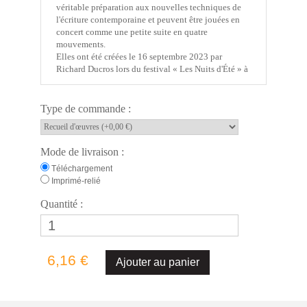
véritable préparation aux nouvelles techniques de
l'écriture contemporaine et peuvent être jouées en
concert comme une petite suite en quatre
mouvements.
Elles ont été créées le 16 septembre 2023 par
Richard Ducros lors du festival « Les Nuits d'Été » à
Saint-Médard en Jalles. Mes premières pièces
courtes et faciles.
Christian
Type de commande :
LAUBA
Infos générales
- Titre : Four Little Studies for alto saxophone
Mode de livraison :
- S/Titre :
Little Balafon
,
Little Flamenco
,
Little
Jungle
,
Little Tango
Téléchargement
- Dédicace : Richard Ducros
Imprimé-relié
- Écriture : mars-juin 2020, Bordeaux (France)
Quantité :
Artiste
- Compositeur :
Christian LAUBA
- Les œuvres en catalogue de
C
hristian LAUBA
6,16 €
Édition
- Copyright : © 2025 HODY Musique – Tous droits
réservés
- Cotage : HM 000056R