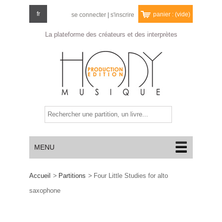
fr
panier :
(vide)
se connecter
|
s'inscrire
La plateforme des créateurs
et des interprètes
MENU
Accueil
>
Partitions
>
Four Little Studies for alto
saxophone