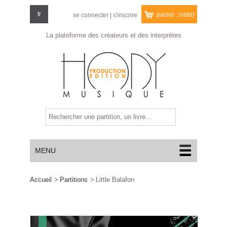
fr
panier :
(vide)
se connecter
|
s'inscrire
La plateforme des créateurs
et des interprètes
MENU
Accueil
>
Partitions
>
Little Balafon