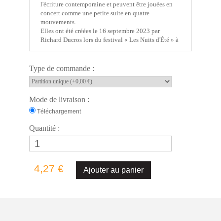
l'écriture contemporaine et peuvent être jouées en
concert comme une petite suite en quatre
mouvements.
Elles ont été créées le 16 septembre 2023 par
Richard Ducros lors du festival « Les Nuits d'Été » à
Saint-Médard en Jalles. Mes premières pièces
courtes et faciles.
Christian
Type de commande :
LAUBA
Infos générales
- Titre : Little Balafon
Mode de livraison :
- Dédicace : Richard Ducros
- Recueil :
Four Little Studies for alto saxophone
Téléchargement
- Écriture : mars-juin 2020, Bordeaux (France)
Quantité :
Artiste
- Compositeur :
Christian LAUBA
- Les œuvres en catalogue de
C
hristian LAUBA
4,27 €
Édition
- Copyright : © 2025 HODY Musique – Tous droits
réservés
- Cotage : HM 000539
- Label éditorial :
HODY Éditions
- Genre : instrumental