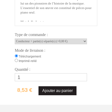
lui un des pionniers de l’histoire de la musique.
L’essentiel de son œuvre est constitué de pièces pour
piano seul.
Mot de l’adaptateur
« Il m’a semblé que le caractère sombre et pessimiste
de cette œuvre pour piano pouvait convenir aux
Type de commande :
timbres chatoyants du saxophone et à la sensualité
harmonique de son quatuor. Si la mélodie principale
est confiée naturellement au saxophone soprano, le
baryton soutien l’ensemble avec une progression
Mode de livraison :
très mélancolique. Une bien belle page de musique à
Téléchargement
adapter pour éprouver la sensibilité des jeunes
Imprimé-relié
musiciens de niveau cycle 1 !
Les vingt-quatre préludes pour piano de
Quantité :
SCRIABINE ont été composés entre 1888 et 1896
en hommage, du fait de leur agencement, à CHOPIN
et à ses vingt-quatre célèbres préludes écrits
cinquante ans plus tôt. »
8,53 €
Emmanuel
HODY
Infos générales
- Titre : Prélude n°22