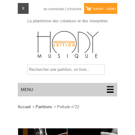
fr
panier :
(vide)
se connecter
|
s'inscrire
La plateforme des créateurs
et des interprètes
MENU
Accueil
>
Partitions
>
Prélude n°22