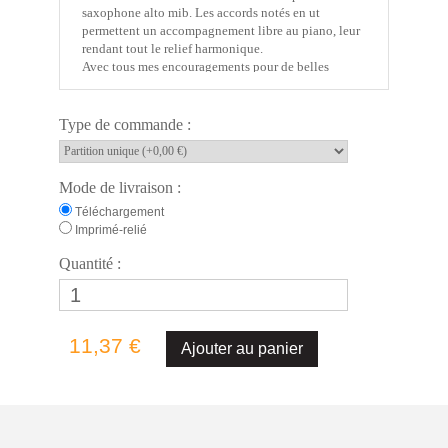
saxophone alto mib. Les accords notés en ut
permettent un accompagnement libre au piano, leur
rendant tout le relief harmonique.
Avec tous mes encouragements pour de belles
escapades en musique ».
Emmanuel
HÉRAUD
Type de commande :
Infos générales
- Titre : Études minuscules
Mode de livraison :
Téléchargement
Artiste
Imprimé-relié
- Les œuvres en catalogue de
Emmanuel HÉRAUD
Quantité :
Édition
- Copyright : © 2018 HODY Musique – Tous droits
réservés
- Cotage : HM 000124
11,37 €
- Label éditorial :
HODY Éditions
- Genre : instrumental
- Style : classique
- Version : partition
- Catégories dans le site : bois / méthodes / genre /
style