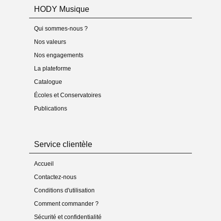
- Date de publication : 19 oct. 2018
HODY Musique
Description
Qui sommes-nous ?
- Instrumentation : saxophone alto
- Support(s) : partition unique
Nos valeurs
- Nombre d’études : 29
Nos engagements
- Niveau de difficulté : 2/5 (facile / cycle 1) -
plus
d'infos
La plateforme
- Pré-écoute (extrait) : non
Catalogue
Format(s)
Écoles et Conservatoires
- Pdf en télécharg. : 12 pages (couv 1, pu 10, autre 1)
Publications
- Taille du fichier numérique : 259 Ko
- Imprimé-relié : 8 feuilles (couv. 2 + int. 6)
- Poids du produit « matériel » : 0,104 kg
- Audio : non
Service clientèle
Commande
Accueil
- Type(s) : partition unique
- Mode de livraison : téléchargement et courrier
Contactez-nous
Conditions d'utilisation
Médias
- Enregistrement sur CD : non
Comment commander ?
- Vidéo(s) : non
Sécurité et confidentialité