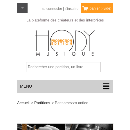
fr
panier :
(vide)
se connecter
|
s'inscrire
La plateforme des créateurs
et des interprètes
MENU
Accueil
>
Partitions
>
Passamezzo antico