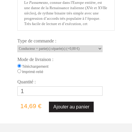
Le
Passamezzo
, connue dans l'Europe entière, est
une danse de la Renaissance italienne (XVe et XVIIe
siècles), de rythme binaire très simple avec une
progression d’accords très populaire à l’époque.
Très facile de lecture et d’exécution, cet
arrangement est destiné aux classes les plus
fréquemment représentées dans les petites écoles de
musique. Il permettra aux élèves de goûter
Type de commande :
rapidement aux plaisirs de la pratique collective
tout en se concentrant sur la justesse et l’équilibre
sonore. Comme dans beaucoup de configuration de
Mode de livraison :
ce type, l’écriture en accords du piano soutient
l’ensemble. »
Téléchargement
Emmanuel
Imprimé-relié
HODY
Quantité :
Infos générales
- Titre : Passamezzo antico
- Dédicace : Catherine BOUQUET
- Création : St Coulomb (France) - 6 juil. 2012
14,69 €
Artiste
- Compositeur : Anonyme
- Arrangeur : Emmanuel HODY
- Les œuvres en catalogue de
Emmanuel HODY