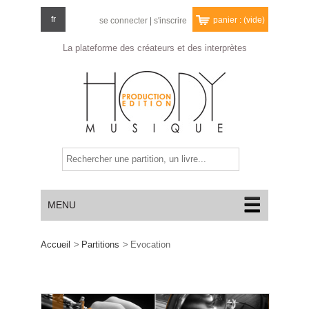
fr
panier :
(vide)
se connecter
|
s'inscrire
La plateforme des créateurs
et des interprètes
MENU
Accueil
>
Partitions
>
Evocation