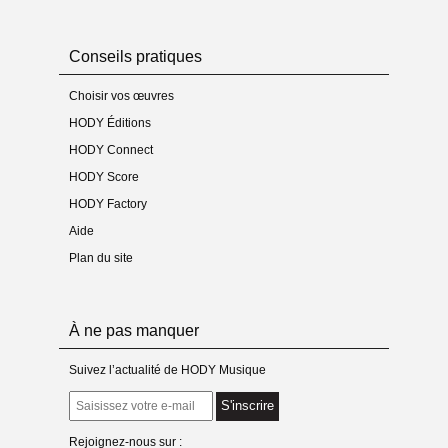
- Imprimé-relié : non
- Poids du produit « matériel » : non
- Audio : mp3 de l'œuvre (F©)
Conseils pratiques
Commande
Choisir vos œuvres
- Type(s) : conducteur + mp3 de l'œuvre
- Mode de livraison : téléchargement
HODY Éditions
HODY Connect
Médias
- Enregistrement sur CD : non
HODY Score
- Enregistrement mp3 : non
HODY Factory
- Vidéo(s) : non
Aide
Plan du site
À ne pas manquer
Suivez l’actualité de HODY Musique
S'inscrire
Rejoignez-nous sur :