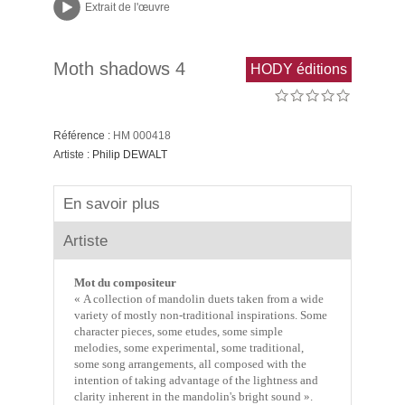
Extrait de l'œuvre
Moth shadows 4
HODY éditions
Référence :
HM 000418
Artiste :
Philip DEWALT
En savoir plus
Artiste
Mot du compositeur
« A collection of mandolin duets taken from a wide
variety of mostly non-traditional inspirations. Some
character pieces, some etudes, some simple
melodies, some experimental, some traditional,
some song arrangements, all composed with the
intention of taking advantage of the lightness and
clarity inherent in the mandolin's bright sound ».