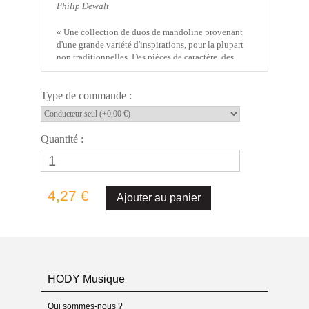
Philip Dewalt
« Une collection de duos de mandoline provenant
d'une grande variété d'inspirations, pour la plupart
non traditionnelles. Des pièces de caractère, des
études, des mélodies simples, des pièces
expérimentales, des pièces traditionnelles, des
arrangements de chansons, tous composés dans
Type de commande :
l'intention de sublimer la légèreté et la clarté
inhérentes à la sonorité brillante de la mandoline ».
Philip Dewalt
Quantité :
Infos générales
- Titre : Most shadows 4
- S/Titre : 24 mandolin duets, Book I (1-12)
4,27 €
- Écriture : 2020, Kansas City (Missouri)
Artiste
- Compositeur :
Philip Dewalt
- Les œuvres en catalogue de
Philip Dewalt
Édition
HODY Musique
- Copyright : © 2023 HODY Musique – Tous droits
réservés
Qui sommes-nous ?