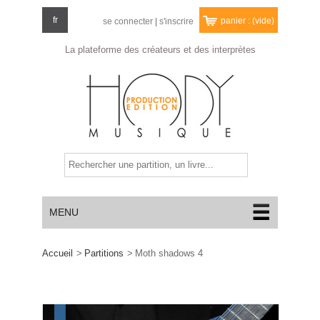
fr
panier :
(vide)
se connecter
|
s'inscrire
La plateforme des créateurs
et des interprètes
MENU
Accueil
>
Partitions
>
Moth shadows 4