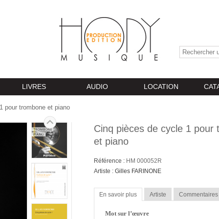
LIVRES
AUDIO
LOCATION
CAT
1 pour trombone et piano
Cinq pièces de cycle 1 pour
et piano
Référence :
HM 000052R
Artiste :
Gilles FARINONE
En savoir plus
Artiste
Commentaires
Mot sur l’œuvre