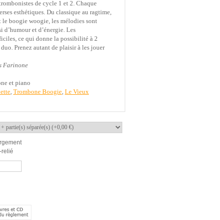
 trombonistes de cycle 1 et 2. Chaque
erses esthétiques. Du classique au ragtime,
 le boogie woogie, les mélodies sont
si d’humour et d’énergie. Les
iles, ce qui donne la possibilité à 2
duo. Prenez autant de plaisir à les jouer
one
one et piano
ette
,
Trombone Boogie
,
Le Vieux
rgement
ne
relié
 droits réservés
IGE
Alain BARAIGE
Alain BARAIGE
Alain BARAIGE
Alain BARAIGE
Manon
Marie-Chantal
Rose
Zelda