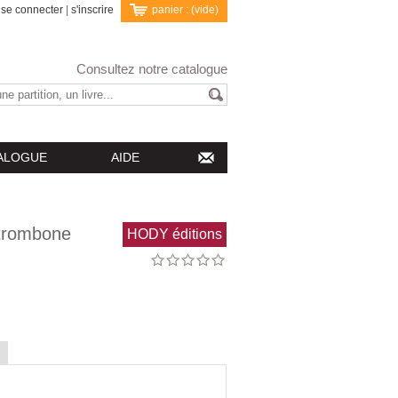
se connecter
|
s'inscrire
panier :
(vide)
Consultez notre catalogue
ALOGUE
AIDE
 trombone
HODY éditions