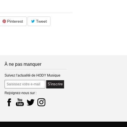
/ recueils / genre / style
Pinterest
Tweet
s
) -
plus d'infos
À ne pas manquer
, ps 9, autres 1)
Suivez l’actualité de HODY Musique
 + couv 2 + ps 9)
S'inscrire
Rejoignez-nous sur :
) et mp3 des œuvres
rrier