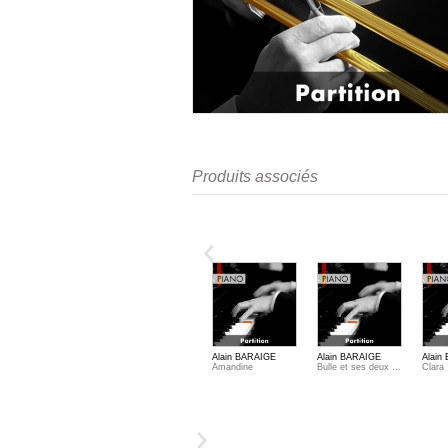
Produits associés
Takashi OGAWA
Takashi OGAWA
Alain BARAIGE
Alain BARAIGE
Alain
Hakumeï
Wasurenagusa
Amandine
Bulle et ses deux amis
Clara