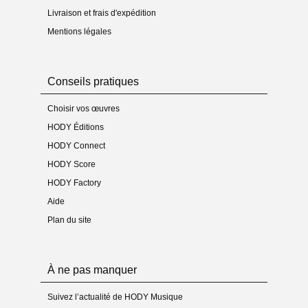
- Création publique : Décembre 2012, CRR de
Livraison et frais d'expédition
Nice (France)
Mentions légales
Artiste
- Auteur :
Pierre Louÿs
- Compositeur :
Claude Debussy
- Arrangeur : Jean-Louis Luzignant
Conseils pratiques
- Les œuvres en catalogue de
Jean-Louis
Luzignant
Choisir vos œuvres
HODY Éditions
Édition
- Copyright : ©2020 HODY Musique – Tous
HODY Connect
droits réservés
HODY Score
- Cotage : HM 000252
- Label éditorial :
HODY Connect
HODY Factory
- Genre : vocal et instrumental
Aide
- Style : classique
- Version : partition
Plan du site
- Catégories dans le site : voix / ensembles /
genre / style
- Date de publication :
18-sept-20
À ne pas manquer
Description
- Instrumentation : Voix seule et ensemble
Suivez l’actualité de HODY Musique
instrumental (Flûte, Clarinette sib, Harpe, Violon