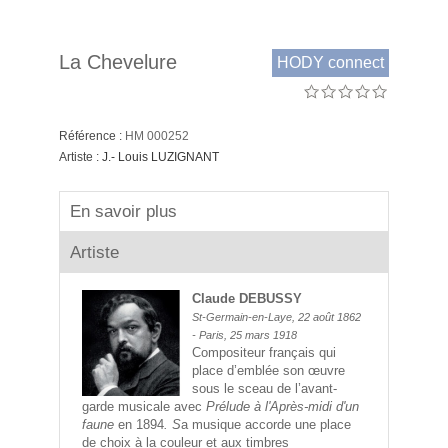
La Chevelure
HODY connect
Référence :
HM 000252
Artiste :
J.- Louis LUZIGNANT
En savoir plus
Artiste
Claude DEBUSSY
St-Germain-en-Laye, 22 août 1862
- Paris, 25 mars 1918
Compositeur français qui
place d’emblée son œuvre
sous le sceau de l’avant-
garde musicale avec
Prélude à l'Après-midi d'un
faune
en 1894
. S
a musique accorde une place
de choix à la couleur et aux timbres