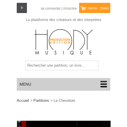
fr
panier :
(vide)
se connecter
|
s'inscrire
La plateforme des créateurs
et des interprètes
MENU
Accueil
>
Partitions
>
La Chevelure