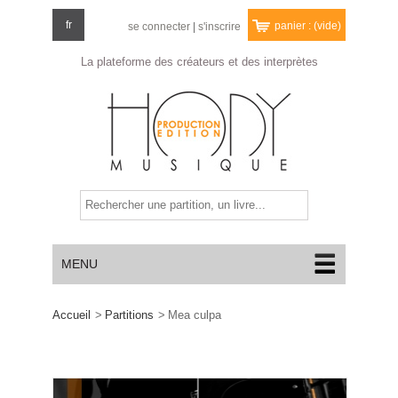
fr
panier :
(vide)
se connecter
|
s'inscrire
La plateforme des créateurs
et des interprètes
MENU
Accueil
>
Partitions
>
Mea culpa