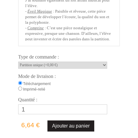
J’ai souhaité également un fort attrait musical pour
l’élève.
-
Éveil Magique
:
Paisible et rêveuse, cette pièce
permet de développer l’écoute, la qualité du son et
la polyphonie.
-
Comptine
:
C’est une pièce nostalgique et
expressive, presque une chanson. D’ailleurs, l’élève
peut inventer et écrire des paroles dans la partition.
Elle permet d’aborder l’agilité, l'expression et la
conduite mélodique.
-
Code : Agent secret
:
Pleine de malice, cette pièce
Type de commande :
à l’harmonie chromatique (élément caractéristique
des musiques d’espions !) aborde les intervalles
mélodiques, l’indépendance et les gammes à la main
Mode de livraison :
gauche.
-
Hey
!
:
Cette pièce a une couleur
pop jazz
. Pleine
Téléchargement
d’énergie, elle propose un travail rythmique sur une
Imprimé-relié
pulsation rapide et régulière, des contretemps et une
Quantité :
ponctuation corporelle (voix ou clap des mains).
-
Celui qui a trop bu
:
Voici une
pièce humoristique
qui demande à l’élève de trouver un rythme
chancelant (très irrégulier) lors de l'exécution. La
main gauche à un rôle mélodique important. La
6,64 €
pièce permet aussi d’aborder la différentiation des
phrasés aux deux mains et le chromatisme