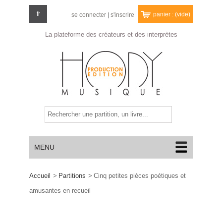
fr
panier :
(vide)
se connecter
|
s'inscrire
La plateforme des créateurs
et des interprètes
MENU
Accueil
>
Partitions
>
Cinq petites pièces poétiques et
amusantes en recueil