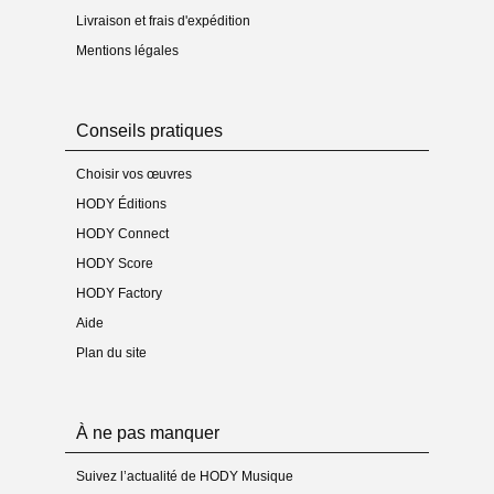
Livraison et frais d'expédition
Médias
Mentions légales
- Enregistrement sur CD : non
- Vidéo(s) : non
Conseils pratiques
Choisir vos œuvres
HODY Éditions
HODY Connect
HODY Score
HODY Factory
Aide
Plan du site
À ne pas manquer
Suivez l’actualité de HODY Musique