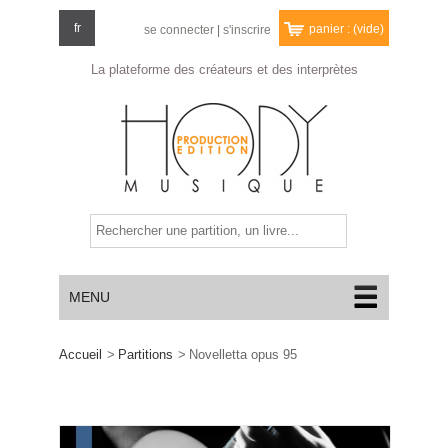
fr
panier :
(vide)
se connecter
|
s'inscrire
La plateforme des créateurs
et des interprètes
MENU
Accueil
>
Partitions
>
Novelletta opus 95